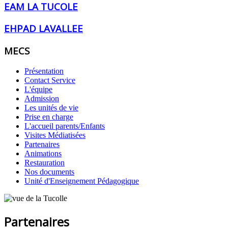
EAM LA TUCOLE
EHPAD LAVALLEE
MECS
Présentation
Contact Service
L'équipe
Admission
Les unités de vie
Prise en charge
L'accueil parents/Enfants
Visites Médiatisées
Partenaires
Animations
Restauration
Nos documents
Unité d'Enseignement Pédagogique
Partenaires