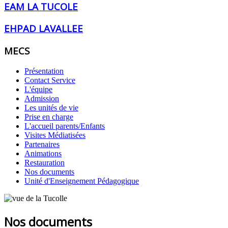
EAM LA TUCOLE
EHPAD LAVALLEE
MECS
Présentation
Contact Service
L'équipe
Admission
Les unités de vie
Prise en charge
L'accueil parents/Enfants
Visites Médiatisées
Partenaires
Animations
Restauration
Nos documents
Unité d'Enseignement Pédagogique
Nos documents