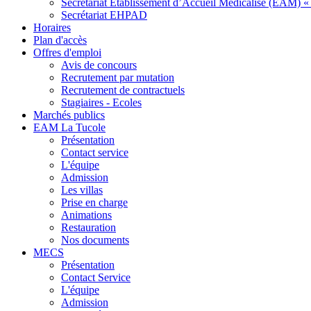
Secrétariat Etablissement d’Accueil Médicalisé (EAM) « 
Secrétariat EHPAD
Horaires
Plan d'accès
Offres d'emploi
Avis de concours
Recrutement par mutation
Recrutement de contractuels
Stagiaires - Ecoles
Marchés publics
EAM La Tucole
Présentation
Contact service
L'équipe
Admission
Les villas
Prise en charge
Animations
Restauration
Nos documents
MECS
Présentation
Contact Service
L'équipe
Admission