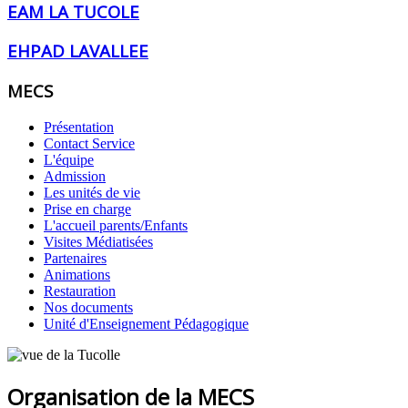
EAM LA TUCOLE
EHPAD LAVALLEE
MECS
Présentation
Contact Service
L'équipe
Admission
Les unités de vie
Prise en charge
L'accueil parents/Enfants
Visites Médiatisées
Partenaires
Animations
Restauration
Nos documents
Unité d'Enseignement Pédagogique
Organisation de la MECS